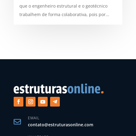
que o engenheiro estrutural e o geotécnico
trabalhem de forma colaborativa, pois por...
EMAIL

contato@estruturasonline.com