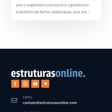
que o engenheiro estrutural e o geotécnico
trabalhem de forma colaborativa, pois por...
EMAIL

contato@estruturasonline.com